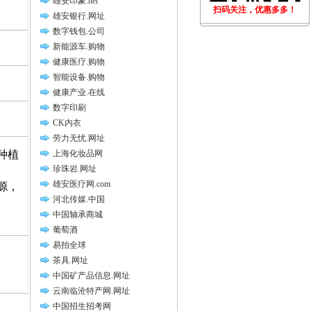
雄安印象.net
扫码关注，优惠多多！
雄安银行.网址
数字钱包.公司
新能源车.购物
健康医疗.购物
智能设备.购物
健康产业.在线
数字印刷
CK内衣
劳力无忧.网址
种植
上海化妆品网
珍珠岩.网址
雄安医疗网.com
源，
河北传媒.中国
中国轴承商城
葡萄酒
易拍全球
茶具.网址
中国矿产品信息.网址
云南临沧特产网.网址
中国招生招考网