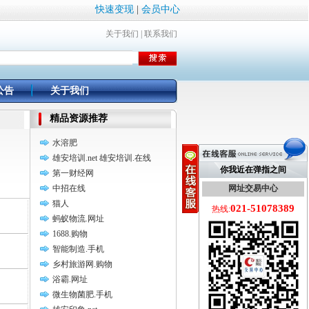
快速变现
|
会员中心
关于我们
|
联系我们
公告
关于我们
精品资源推荐
水溶肥
雄安培训.net 雄安培训.在线
你我近在弹指之间
第一财经网
中招在线
网址交易中心
猫人
021-51078389
热线:
蚂蚁物流.网址
1688.购物
智能制造.手机
乡村旅游网.购物
浴霸.网址
微生物菌肥.手机