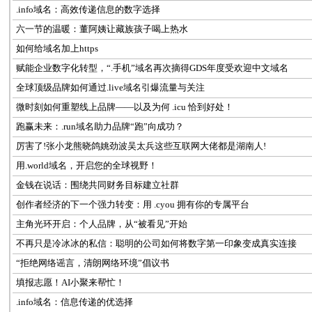
.info域名：高效传递信息的数字选择
六一节的温暖：董阿姨让藏族孩子喝上热水
如何给域名加上https
赋能企业数字化转型，“.手机”域名再次摘得GDS年度受欢迎中文域名
全球顶级品牌如何通过.live域名引爆流量与关注
微时刻如何重塑线上品牌——以及为何 .icu 恰到好处！
跑赢未来：.run域名助力品牌“跑”向成功？
厉害了!张小龙熊晓鸽姚劲波吴太兵这些互联网大佬都是湖南人!
用.world域名，开启您的全球视野！
金钱在说话：围绕共同财务目标建立社群
创作者经济的下一个强力转变：用 .cyou 拥有你的专属平台
主角光环开启：个人品牌，从“被看见”开始
不再只是冷冰冰的私信：聪明的公司如何将数字第一印象变成真实连接
“拒绝网络谣言，清朗网络环境”倡议书
填报志愿！AI小聚来帮忙！
.info域名：信息传递的优选择